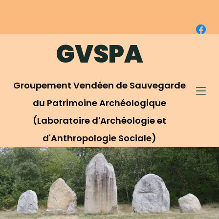
P
a
s
GVSPA
s
e
r
Groupement Vendéen de Sauvegarde
a
u
du Patrimoine Archéologique
c
(Laboratoire d'Archéologie et
o
d'Anthropologie Sociale)
n
t
e
n
u