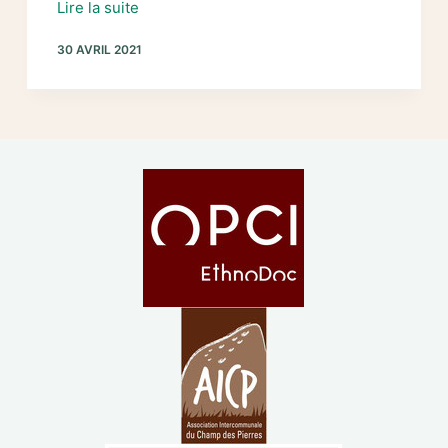
Avril
Lire la suite
2021
30 AVRIL 2021
:
reprise
de
l’inventaire
des
mégalithes
de
Noirmoutier