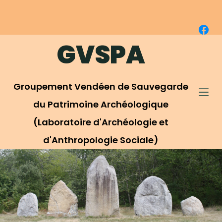
P
a
s
GVSPA
s
e
r
Groupement Vendéen de Sauvegarde
a
u
du Patrimoine Archéologique
c
(Laboratoire d'Archéologie et
o
d'Anthropologie Sociale)
n
t
e
n
u