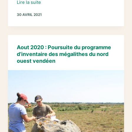
Avril
Lire la suite
2021
30 AVRIL 2021
:
reprise
de
l’inventaire
des
Aout 2020 : Poursuite du programme
mégalithes
d’inventaire des mégalithes du nord
de
ouest vendéen
Noirmoutier