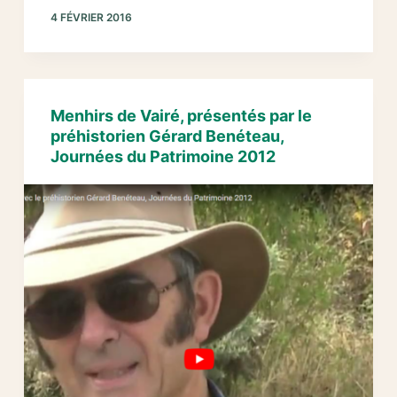
TV
4 FÉVRIER 2016
Vendée
:
La
Pierre
des
Menhirs de Vairé, présentés par le
Farfadets
préhistorien Gérard Benéteau,
présentée
Journées du Patrimoine 2012
par
Gérard
Benéteau