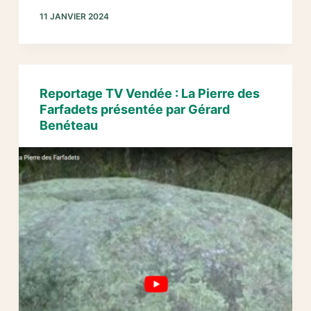
de
11 JANVIER 2024
la
Pierre
Nauline,
Le
Tablier
Reportage TV Vendée : La Pierre des
(85),
Farfadets présentée par Gérard
2023
Benéteau