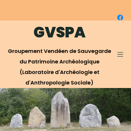
P
a
s
GVSPA
s
e
r
Groupement Vendéen de Sauvegarde
a
u
du Patrimoine Archéologique
c
(Laboratoire d'Archéologie et
o
d'Anthropologie Sociale)
n
t
e
n
u