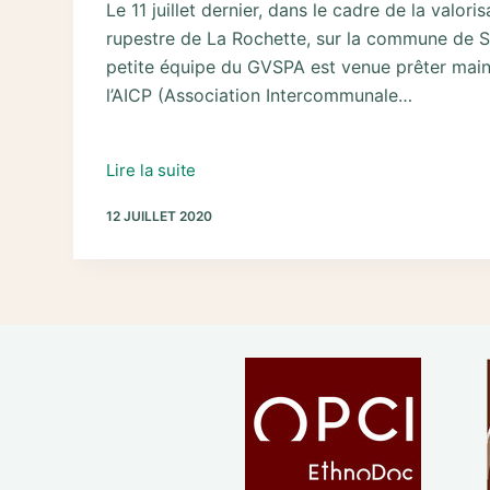
Le 11 juillet dernier, dans le cadre de la valoris
rupestre de La Rochette, sur la commune de St
petite équipe du GVSPA est venue prêter main 
l’AICP (Association Intercommunale…
Juillet
Lire la suite
2020
12 JUILLET 2020
:
retour
sur
le
site
de
la
Rochette
(St
Fulgent)
avec