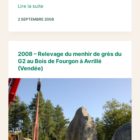
2008
Lire la suite
–
2 SEPTEMBRE 2008
Relevage
du
menhir
n°5
de
2008 – Relevage du menhir de grès du
l’alignement
G2 au Bois de Fourgon à Avrillé
G2
(Vendée)
du
Bois
de
Fourgon
à
Avrillé
(Vendée)