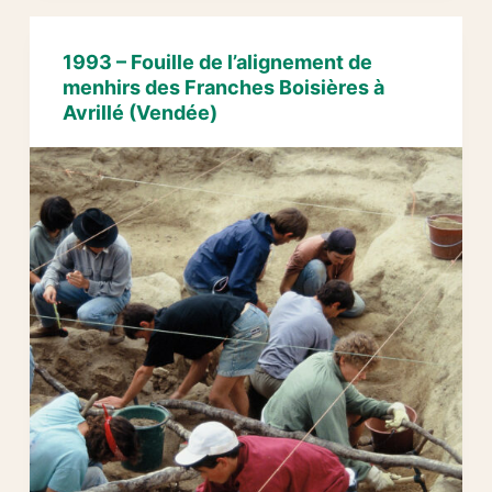
de
l’alignement
1993 – Fouille de l’alignement de
G1
menhirs des Franches Boisières à
du
Avrillé (Vendée)
Bois
de
Fourgon