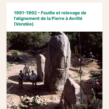
de
menhirs
1991-1992 – Fouille et relevage de
des
l’alignement de la Pierre à Avrillé
Franches
(Vendée)
Boisières
à
Avrillé
(Vendée)