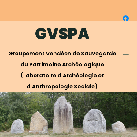
P
a
s
GVSPA
s
e
r
Groupement Vendéen de Sauvegarde
a
u
du Patrimoine Archéologique
c
(Laboratoire d'Archéologie et
o
d'Anthropologie Sociale)
n
t
e
n
u