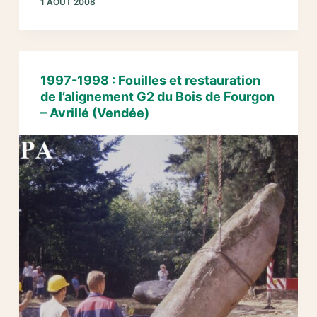
1 AOÛT 2008
Recollage
d’un
menhir
en
grès
1997-1998 : Fouilles et restauration
dans
de l’alignement G2 du Bois de Fourgon
le
– Avrillé (Vendée)
bois
de
Fourgon
à
Avrillé
(Vendée)