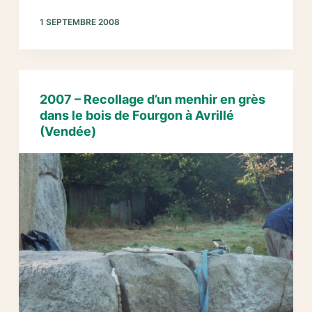
–
1 SEPTEMBRE 2008
Relevage
du
menhir
de
grès
2007 – Recollage d’un menhir en grès
du
dans le bois de Fourgon à Avrillé
G2
(Vendée)
au
Bois
de
Fourgon
à
Avrillé
(Vendée)