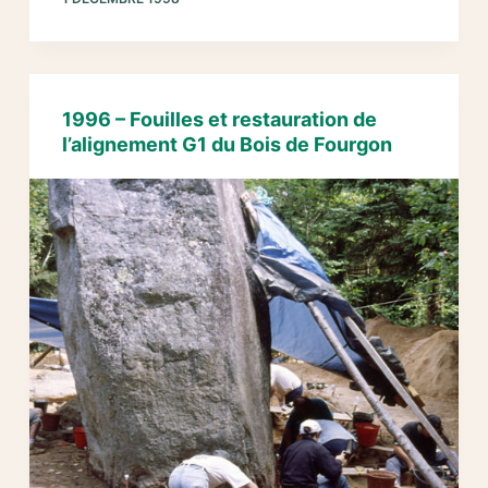
:
Fouilles
et
restauration
de
1996 – Fouilles et restauration de
l’alignement
l’alignement G1 du Bois de Fourgon
G2
du
Bois
de
Fourgon
–
Avrillé
(Vendée)