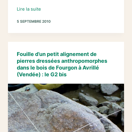
2010
Lire la suite
:
5 SEPTEMBRE 2010
Etude,
fouille
et
restauration
de
Fouille d’un petit alignement de
l’alignement
pierres dressées anthropomorphes
de
dans le bois de Fourgon à Avrillé
pierres
(Vendée) : le G2 bis
dressées
de
Rairé
à
Sallertaine.
(Vendée)