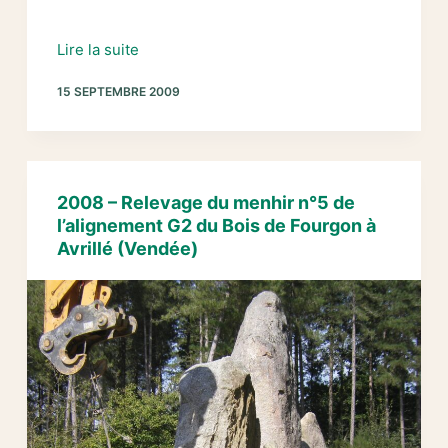
Fouille
Lire la suite
d’un
15 SEPTEMBRE 2009
petit
alignement
de
pierres
dressées
2008 – Relevage du menhir n°5 de
anthropomorphes
l’alignement G2 du Bois de Fourgon à
dans
Avrillé (Vendée)
le
bois
de
Fourgon
à
Avrillé
(Vendée) :
le