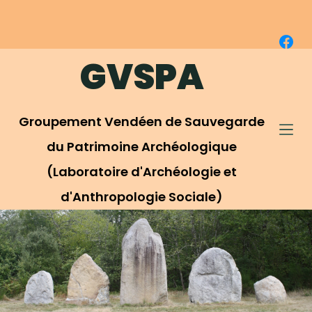
P
a
s
GVSPA
s
e
r
Groupement Vendéen de Sauvegarde
a
u
du Patrimoine Archéologique
c
(Laboratoire d'Archéologie et
o
d'Anthropologie Sociale)
n
t
e
n
u