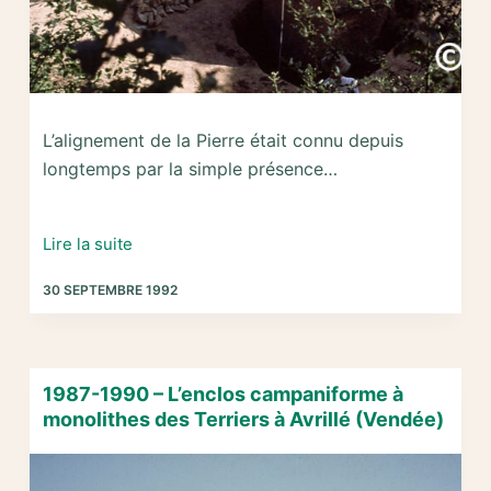
L’alignement de la Pierre était connu depuis
longtemps par la simple présence…
1991-
Lire la suite
1992
30 SEPTEMBRE 1992
–
Fouille
et
relevage
1987-1990 – L’enclos campaniforme à
de
monolithes des Terriers à Avrillé (Vendée)
l’alignement
de
la