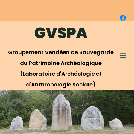
P
a
s
GVSPA
s
e
r
Groupement Vendéen de Sauvegarde
a
u
du Patrimoine Archéologique
c
(Laboratoire d'Archéologie et
o
d'Anthropologie Sociale)
n
t
e
n
u