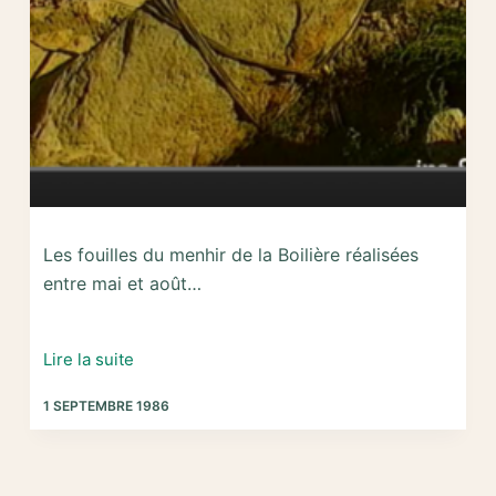
Les fouilles du menhir de la Boilière réalisées
entre mai et août…
1986
Lire la suite
–
1 SEPTEMBRE 1986
Fouilles
et
relevage
du