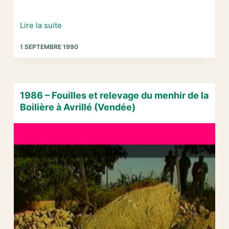
1987-
Lire la suite
1990
1 SEPTEMBRE 1990
–
L’enclos
campaniforme
à
1986 – Fouilles et relevage du menhir de la
monolithes
Boilière à Avrillé (Vendée)
des
Terriers
à
Avrillé
(Vendée)