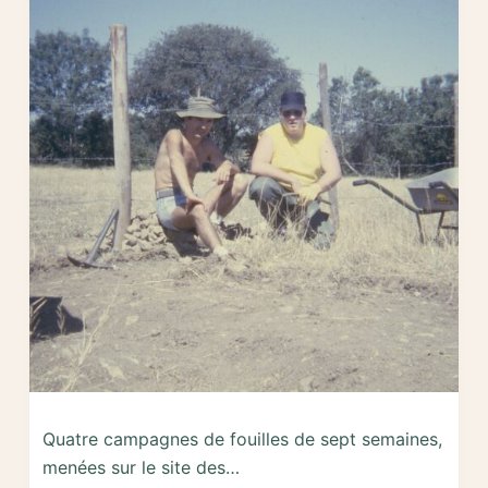
Pierre
à
Avrillé
(Vendée)
Quatre campagnes de fouilles de sept semaines,
menées sur le site des…