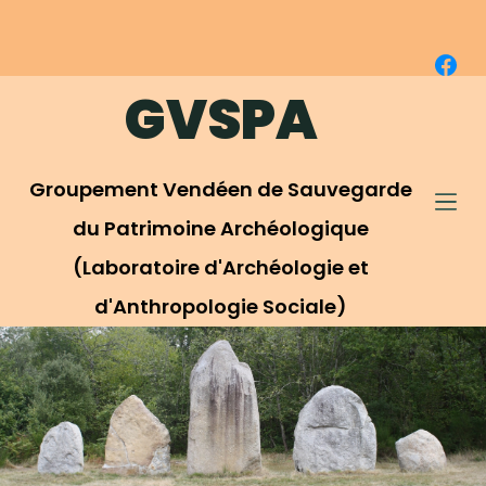
P
a
s
GVSPA
s
e
r
Groupement Vendéen de Sauvegarde
a
u
du Patrimoine Archéologique
c
(Laboratoire d'Archéologie et
o
d'Anthropologie Sociale)
n
t
e
n
u